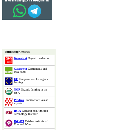
Interesting websites
Gencat.cat
Organic production
Gastroteca
Gastronomy and
local food
UE
European web for organic
farming
NOP
Organic farming in the
USA
Prodeca
Promoter of Catalan
exports
IRTA
Research and Agrifood
Technology Institute
INCAVI
Catalan Institute of
Vine and Wine