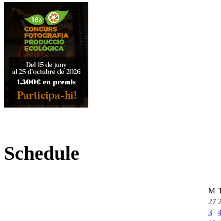
Schedule
M
27
3