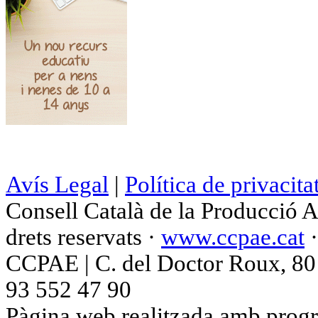
Avís Legal
|
Política de privacita
Consell Català de la Producció 
drets reservats ·
www.ccpae.cat
CCPAE | C. del Doctor Roux, 80 p
93 552 47 90
Pàgina web realitzada amb progr