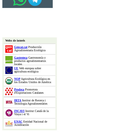
Webs de interés
Gencat.cat
Producción
Agroalimentaria Ecológica
Gastroteca
Gastronomía y
productos agroalimentarios
locales
UE
Web europea sobre
agricultura ecológica
NOP
Agricultura Ecológica en
los Estados Unidos de América
Prodeca
Promotora
d'Exportacions Catalanes
IRTA
Institut de Recerca i
Tecnologia Agroalimentàries
INCAVI
Institut Català de la
Vinya i el Vi
ENAC
Entidad Nacional de
Acreditación