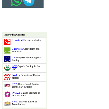
Interesting websites
Gencat.cat
Organic production
Gastroteca
Gastronomy and
local food
UE
European web for organic
farming
NOP
Organic farming in the
USA
Prodeca
Promoter of Catalan
exports
IRTA
Research and Agrifood
Technology Institute
INCAVI
Catalan Institute of
Vine and Wine
ENAC
National Entity of
Accreditation