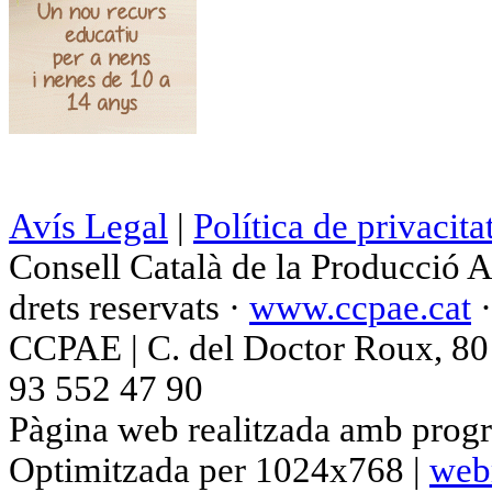
Avís Legal
|
Política de privacita
Consell Català de la Producció 
drets reservats ·
www.ccpae.cat
CCPAE | C. del Doctor Roux, 80 p
93 552 47 90
Pàgina web realitzada amb progr
Optimitzada per 1024x768 |
web