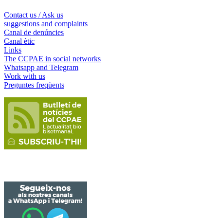
Contact us / Ask us
suggestions and complaints
Canal de denúncies
Canal ètic
Links
The CCPAE in social networks
Whatsapp and Telegram
Work with us
Preguntes freqüents