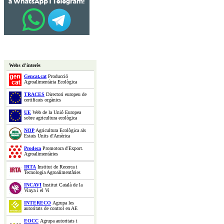
Webs d'interès
Gencat.cat
Producció
Agroalimentària Ecològica
TRACES
Directori europeu de
certificats orgànics
UE
Web de la Unió Europea
sobre agricultura ecològica
NOP
Agricultura Ecològica als
Estats Units d'Amèrica
Prodeca
Promotora d'Export.
Agroalimentàries
IRTA
Institut de Recerca i
Tecnologia Agroalimentàries
INCAVI
Institut Català de la
Vinya i el Vi
INTERECO
Agrupa les
autoritats de control en AE
EOCC
Agrupa autoritats i