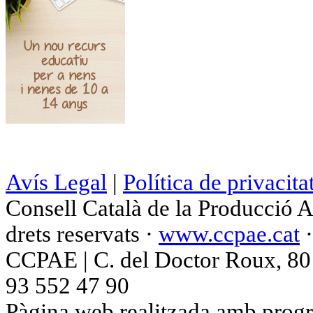
Avís Legal
|
Política de privacita
Consell Català de la Producció 
drets reservats ·
www.ccpae.cat
CCPAE | C. del Doctor Roux, 80 p
93 552 47 90
Pàgina web realitzada amb progr