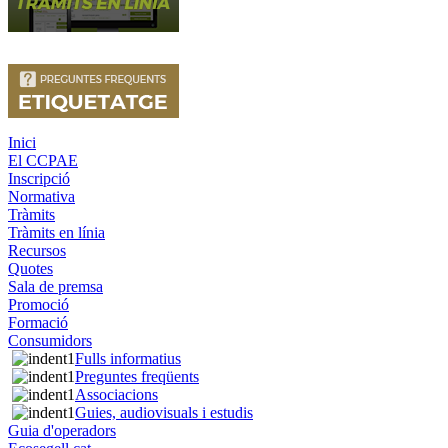
Inici
El CCPAE
Inscripció
Normativa
Tràmits
Tràmits en línia
Recursos
Quotes
Sala de premsa
Promoció
Formació
Consumidors
Fulls informatius
Preguntes freqüents
Associacions
Guies, audiovisuals i estudis
Guia d'operadors