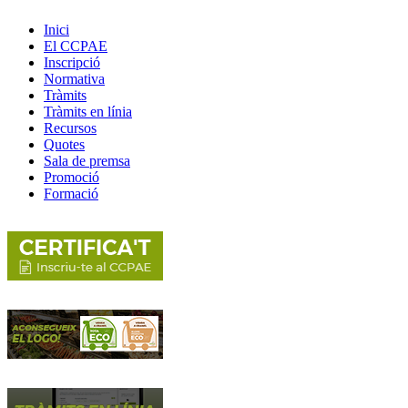
Inici
El CCPAE
Inscripció
Normativa
Tràmits
Tràmits en línia
Recursos
Quotes
Sala de premsa
Promoció
Formació