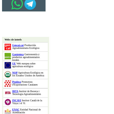
Webs de interés
Gencat.cat
Producción
Agroalimentaria Ecológica
Gastroteca
Gastronomía y
productos agroalimentarios
locales
UE
Web europea sobre
agricultura ecológica
NOP
Agricultura Ecológica en
los Estados Unidos de América
Prodeca
Promotora
d'Exportacions Catalanes
IRTA
Institut de Recerca i
Tecnologia Agroalimentàries
INCAVI
Institut Català de la
Vinya i el Vi
ENAC
Entidad Nacional de
Acreditación