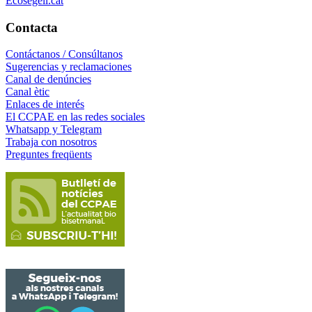
Ecosegell.cat
Contacta
Contáctanos / Consúltanos
Sugerencias y reclamaciones
Canal de denúncies
Canal ètic
Enlaces de interés
El CCPAE en las redes sociales
Whatsapp y Telegram
Trabaja con nosotros
Preguntes freqüents