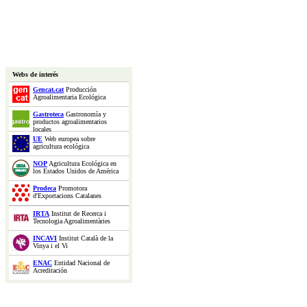
Webs de interés
Gencat.cat
Producción
Agroalimentaria Ecológica
Gastroteca
Gastronomía y
productos agroalimentarios
locales
UE
Web europea sobre
agricultura ecológica
NOP
Agricultura Ecológica en
los Estados Unidos de América
Prodeca
Promotora
d'Exportacions Catalanes
IRTA
Institut de Recerca i
Tecnologia Agroalimentàries
INCAVI
Institut Català de la
Vinya i el Vi
ENAC
Entidad Nacional de
Acreditación