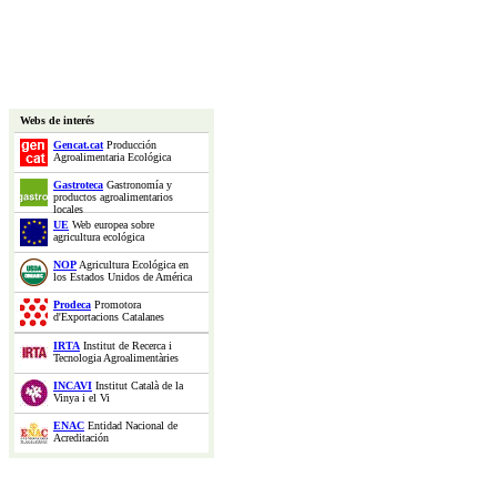
Webs de interés
Gencat.cat
Producción
Agroalimentaria Ecológica
Gastroteca
Gastronomía y
productos agroalimentarios
locales
UE
Web europea sobre
agricultura ecológica
NOP
Agricultura Ecológica en
los Estados Unidos de América
Prodeca
Promotora
d'Exportacions Catalanes
IRTA
Institut de Recerca i
Tecnologia Agroalimentàries
INCAVI
Institut Català de la
Vinya i el Vi
ENAC
Entidad Nacional de
Acreditación