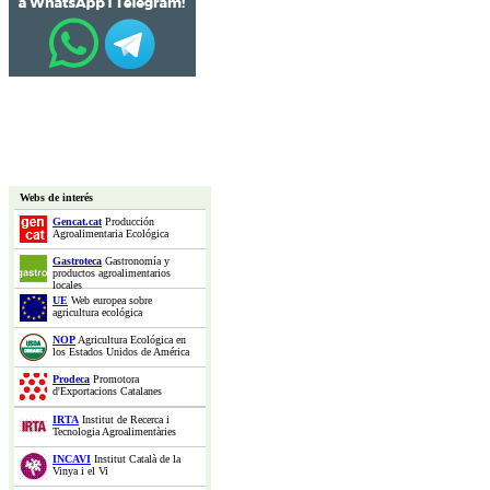
Webs de interés
Gencat.cat
Producción
Agroalimentaria Ecológica
Gastroteca
Gastronomía y
productos agroalimentarios
locales
UE
Web europea sobre
agricultura ecológica
NOP
Agricultura Ecológica en
los Estados Unidos de América
Prodeca
Promotora
d'Exportacions Catalanes
IRTA
Institut de Recerca i
Tecnologia Agroalimentàries
INCAVI
Institut Català de la
Vinya i el Vi