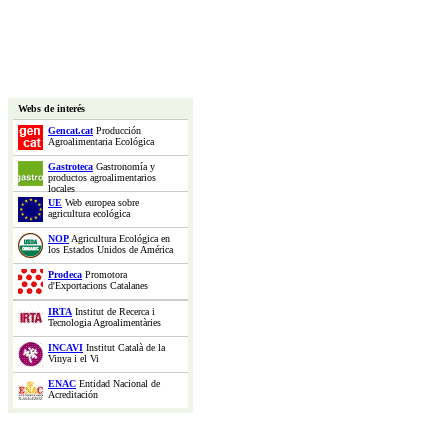
Webs de interés
Gencat.cat
Producción
Agroalimentaria Ecológica
Gastroteca
Gastronomía y
productos agroalimentarios
locales
UE
Web europea sobre
agricultura ecológica
NOP
Agricultura Ecológica en
los Estados Unidos de América
Prodeca
Promotora
d'Exportacions Catalanes
IRTA
Institut de Recerca i
Tecnologia Agroalimentàries
INCAVI
Institut Català de la
Vinya i el Vi
ENAC
Entidad Nacional de
Acreditación