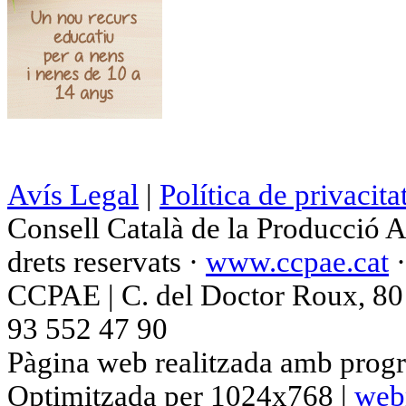
Avís Legal
|
Política de privacita
Consell Català de la Producció 
drets reservats ·
www.ccpae.cat
CCPAE | C. del Doctor Roux, 80 p
93 552 47 90
Pàgina web realitzada amb progr
Optimitzada per 1024x768 |
web