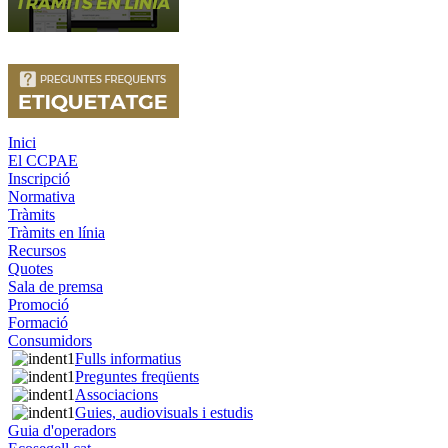
Inici
El CCPAE
Inscripció
Normativa
Tràmits
Tràmits en línia
Recursos
Quotes
Sala de premsa
Promoció
Formació
Consumidors
Fulls informatius
Preguntes freqüents
Associacions
Guies, audiovisuals i estudis
Guia d'operadors