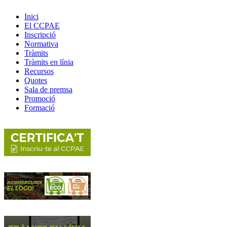
Inici
El CCPAE
Inscripció
Normativa
Tràmits
Tràmits en línia
Recursos
Quotes
Sala de premsa
Promoció
Formació