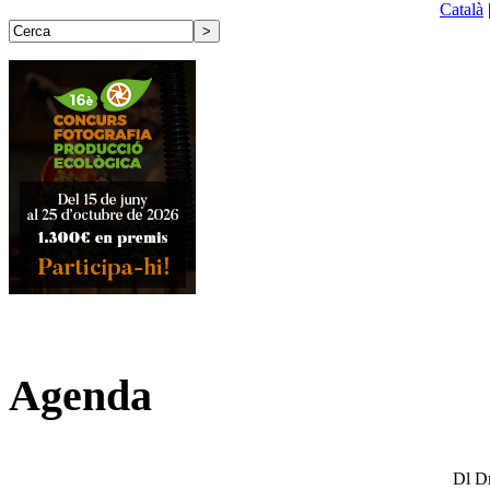
Català
Agenda
Dl
D