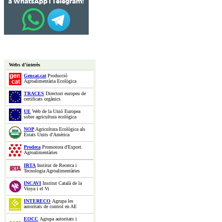
Webs d'interès
Gencat.cat
Producció
Agroalimentària Ecològica
TRACES
Directori europeu de
certificats orgànics
UE
Web de la Unió Europea
sobre agricultura ecològica
NOP
Agricultura Ecològica als
Estats Units d'Amèrica
Prodeca
Promotora d'Export.
Agroalimentàries
IRTA
Institut de Recerca i
Tecnologia Agroalimentàries
INCAVI
Institut Català de la
Vinya i el Vi
INTERECO
Agrupa les
autoritats de control en AE
EOCC
Agrupa autoritats i