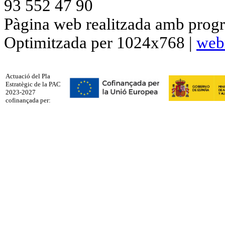
93 552 47 90
Pàgina web realitzada amb progr
Optimitzada per 1024x768 |
web
Actuació del Pla
Estratègic de la PAC
2023-2027
cofinançada per: