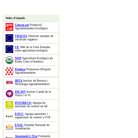
Webs d'interès
Gencat.cat
Producció
Agroalimentària Ecològica
TRACES
Directori europeu de
certificats orgànics
UE
Web de la Unió Europea
sobre agricultura ecològica
NOP
Agricultura Ecològica als
Estats Units d'Amèrica
Prodeca
Promotora d'Export.
Agroalimentàries
IRTA
Institut de Recerca i
Tecnologia Agroalimentàries
INCAVI
Institut Català de la
Vinya i el Vi
INTERECO
Agrupa les
autoritats de control en AE
EOCC
Agrupa autoritats i
organismes de control a l'UE
ENAC
Entidad Nacional de
Acreditación
Associació L'Era
Formació,