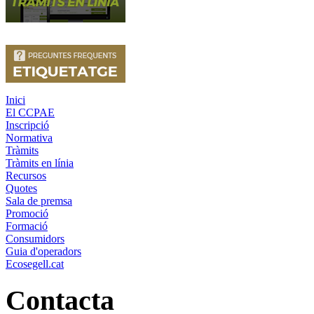
Inici
El CCPAE
Inscripció
Normativa
Tràmits
Tràmits en línia
Recursos
Quotes
Sala de premsa
Promoció
Formació
Consumidors
Guia d'operadors
Ecosegell.cat
Contacta