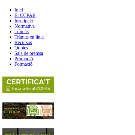
Inici
El CCPAE
Inscripció
Normativa
Tràmits
Tràmits en línia
Recursos
Quotes
Sala de premsa
Promoció
Formació