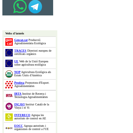
Webs d'interès
Gencat.cat
Producció
Agroalimentària Ecològica
TRACES
Directori europeu de
certificats orgànics
UE
Web de la Unió Europea
sobre agricultura ecològica
NOP
Agricultura Ecològica als
Estats Units d'Amèrica
Prodeca
Promotora d'Export.
Agroalimentàries
IRTA
Institut de Recerca i
Tecnologia Agroalimentàries
INCAVI
Institut Català de la
Vinya i el Vi
INTERECO
Agrupa les
autoritats de control en AE
EOCC
Agrupa autoritats i
organismes de control a l'UE