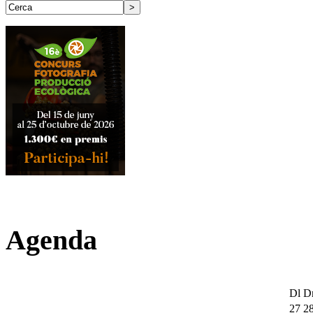
Agenda
Dl
D
27
2