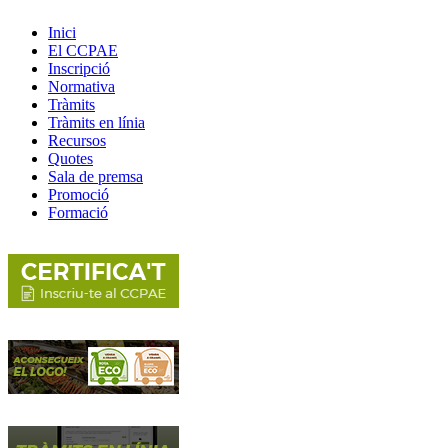
Inici
El CCPAE
Inscripció
Normativa
Tràmits
Tràmits en línia
Recursos
Quotes
Sala de premsa
Promoció
Formació