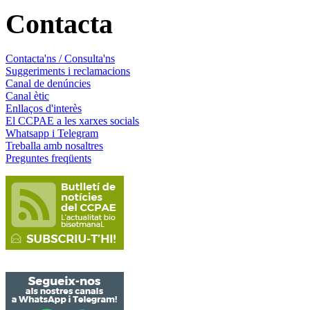
Contacta
Contacta'ns / Consulta'ns
Suggeriments i reclamacions
Canal de denúncies
Canal ètic
Enllaços d'interès
El CCPAE a les xarxes socials
Whatsapp i Telegram
Treballa amb nosaltres
Preguntes freqüents