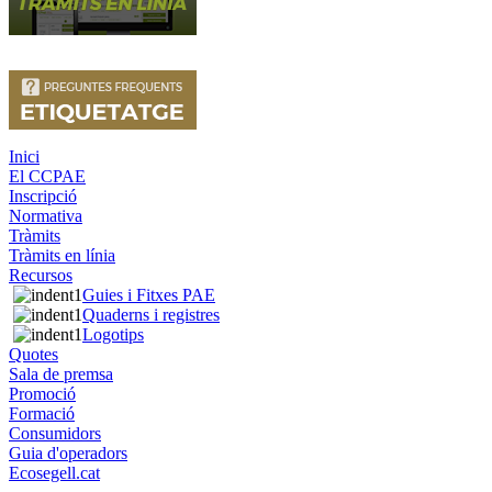
Inici
El CCPAE
Inscripció
Normativa
Tràmits
Tràmits en línia
Recursos
Guies i Fitxes PAE
Quaderns i registres
Logotips
Quotes
Sala de premsa
Promoció
Formació
Consumidors
Guia d'operadors
Ecosegell.cat