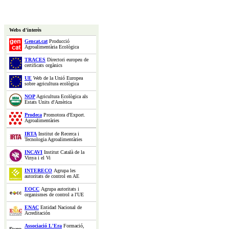
Webs d'interès
Gencat.cat
Producció
Agroalimentària Ecològica
TRACES
Directori europeu de
certificats orgànics
UE
Web de la Unió Europea
sobre agricultura ecològica
NOP
Agricultura Ecològica als
Estats Units d'Amèrica
Prodeca
Promotora d'Export.
Agroalimentàries
IRTA
Institut de Recerca i
Tecnologia Agroalimentàries
INCAVI
Institut Català de la
Vinya i el Vi
INTERECO
Agrupa les
autoritats de control en AE
EOCC
Agrupa autoritats i
organismes de control a l'UE
ENAC
Entidad Nacional de
Acreditación
Associació L'Era
Formació,