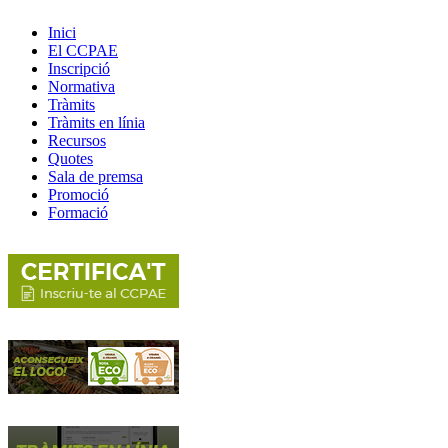
Inici
El CCPAE
Inscripció
Normativa
Tràmits
Tràmits en línia
Recursos
Quotes
Sala de premsa
Promoció
Formació