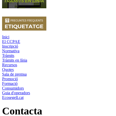
Inici
El CCPAE
Inscripció
Normativa
Tràmits
Tràmits en línia
Recursos
Quotes
Sala de premsa
Promoció
Formació
Consumidors
Guia d'operadors
Ecosegell.cat
Contacta