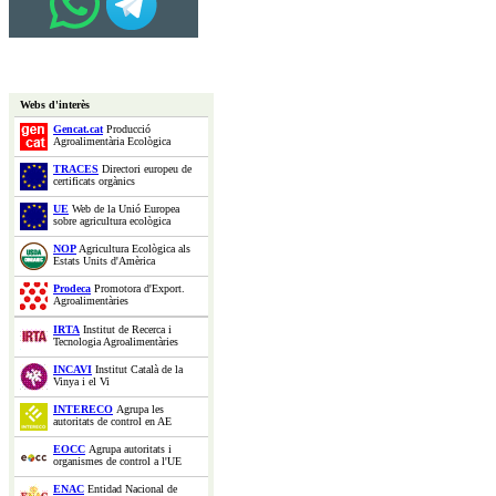
Webs d'interès
Gencat.cat
Producció
Agroalimentària Ecològica
TRACES
Directori europeu de
certificats orgànics
UE
Web de la Unió Europea
sobre agricultura ecològica
NOP
Agricultura Ecològica als
Estats Units d'Amèrica
Prodeca
Promotora d'Export.
Agroalimentàries
IRTA
Institut de Recerca i
Tecnologia Agroalimentàries
INCAVI
Institut Català de la
Vinya i el Vi
INTERECO
Agrupa les
autoritats de control en AE
EOCC
Agrupa autoritats i
organismes de control a l'UE
ENAC
Entidad Nacional de