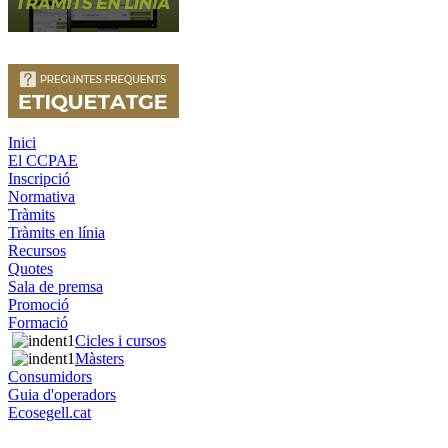
Inici
El CCPAE
Inscripció
Normativa
Tràmits
Tràmits en línia
Recursos
Quotes
Sala de premsa
Promoció
Formació
Cicles i cursos
Màsters
Consumidors
Guia d'operadors
Ecosegell.cat