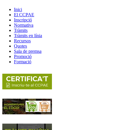
Inici
El CCPAE
Inscripció
Normativa
Tràmits
Tràmits en línia
Recursos
Quotes
Sala de premsa
Promoció
Formació