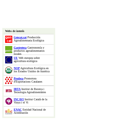
Webs de interés
Gencat.cat
Producción
Agroalimentaria Ecológica
Gastroteca
Gastronomía y
productos agroalimentarios
locales
UE
Web europea sobre
agricultura ecológica
NOP
Agricultura Ecológica en
los Estados Unidos de América
Prodeca
Promotora
d'Exportacions Catalanes
IRTA
Institut de Recerca i
Tecnologia Agroalimentàries
INCAVI
Institut Català de la
Vinya i el Vi
ENAC
Entidad Nacional de
Acreditación