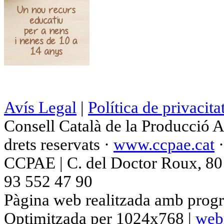
Avís Legal
|
Política de privacita
Consell Català de la Producció 
drets reservats ·
www.ccpae.cat
CCPAE | C. del Doctor Roux, 80 p
93 552 47 90
Pàgina web realitzada amb progr
Optimitzada per 1024x768 |
web