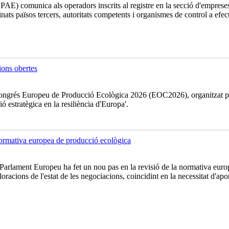
AE) comunica als operadors inscrits al registre en la secció d'emprese
inats països tercers, autoritats competents i organismes de control a efe
ons obertes
l Congrés Europeu de Producció Ecològica 2026 (EOC2026), organitzat p
ó estratègica en la resiliència d'Europa'.
 normativa europea de producció ecològica
rlament Europeu ha fet un nou pas en la revisió de la normativa europe
ions de l'estat de les negociacions, coincidint en la necessitat d'aporta