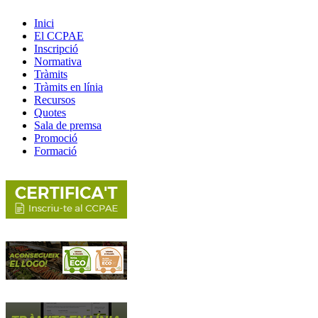
Inici
El CCPAE
Inscripció
Normativa
Tràmits
Tràmits en línia
Recursos
Quotes
Sala de premsa
Promoció
Formació