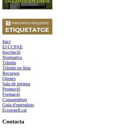
Inici
El CCPAE
Inscripció
Normativa
Tràmits
Tràmits en línia
Recursos
Quotes
Sala de premsa
Promoció
Formació
Consumidors
Guia d'operadors
Ecosegell.cat
Contacta