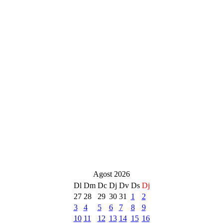
Agost 2026
Dl
Dm
Dc
Dj
Dv
Ds
Dj
27
28
29
30
31
1
2
3
4
5
6
7
8
9
10
11
12
13
14
15
16