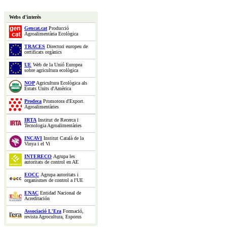
Webs d'interès
Gencat.cat
Producció
Agroalimentària Ecològica
TRACES
Directori europeu de
certificats orgànics
UE
Web de la Unió Europea
sobre agricultura ecològica
NOP
Agricultura Ecològica als
Estats Units d'Amèrica
Prodeca
Promotora d'Export.
Agroalimentàries
IRTA
Institut de Recerca i
Tecnologia Agroalimentàries
INCAVI
Institut Català de la
Vinya i el Vi
INTERECO
Agrupa les
autoritats de control en AE
EOCC
Agrupa autoritats i
organismes de control a l'UE
ENAC
Entidad Nacional de
Acreditación
Associació L'Era
Formació,
revista Agrocultura, Esporus