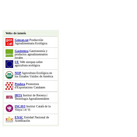
Webs de interés
Gencat.cat
Producción
Agroalimentaria Ecológica
Gastroteca
Gastronomía y
productos agroalimentarios
locales
UE
Web europea sobre
agricultura ecológica
NOP
Agricultura Ecológica en
los Estados Unidos de América
Prodeca
Promotora
d'Exportacions Catalanes
IRTA
Institut de Recerca i
Tecnologia Agroalimentàries
INCAVI
Institut Català de la
Vinya i el Vi
ENAC
Entidad Nacional de
Acreditación