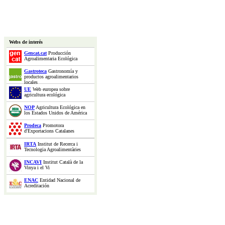
Webs de interés
Gencat.cat
Producción
Agroalimentaria Ecológica
Gastroteca
Gastronomía y
productos agroalimentarios
locales
UE
Web europea sobre
agricultura ecológica
NOP
Agricultura Ecológica en
los Estados Unidos de América
Prodeca
Promotora
d'Exportacions Catalanes
IRTA
Institut de Recerca i
Tecnologia Agroalimentàries
INCAVI
Institut Català de la
Vinya i el Vi
ENAC
Entidad Nacional de
Acreditación