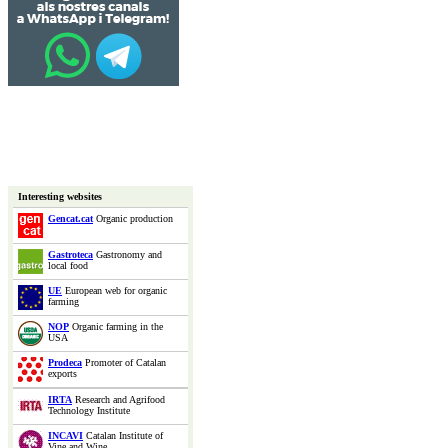
Interesting websites
Gencat.cat
Organic production
Gastroteca
Gastronomy and
local food
UE
European web for organic
farming
NOP
Organic farming in the
USA
Prodeca
Promoter of Catalan
exports
IRTA
Research and Agrifood
Technology Institute
INCAVI
Catalan Institute of
Vine and Wine