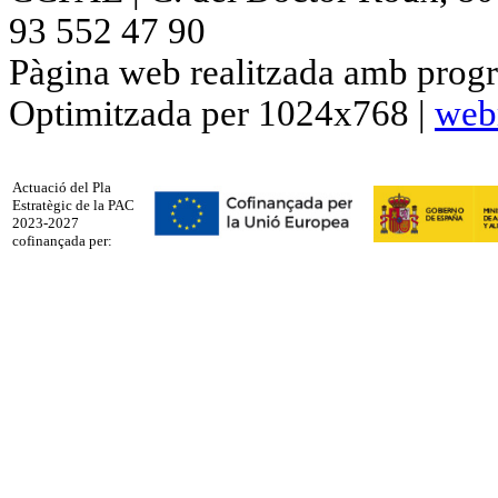
93 552 47 90
Pàgina web realitzada amb progr
Optimitzada per 1024x768 |
web
Actuació del Pla
Estratègic de la PAC
2023-2027
cofinançada per: