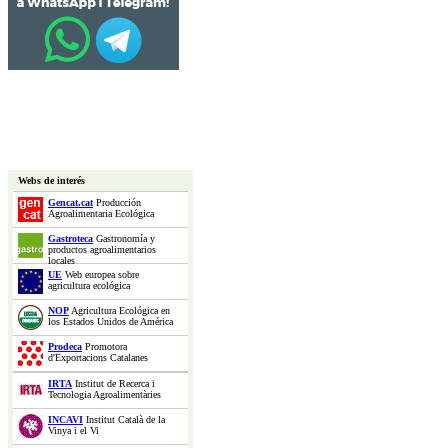
Webs de interés
Gencat.cat
Producción
Agroalimentaria Ecológica
Gastroteca
Gastronomía y
productos agroalimentarios
locales
UE
Web europea sobre
agricultura ecológica
NOP
Agricultura Ecológica en
los Estados Unidos de América
Prodeca
Promotora
d'Exportacions Catalanes
IRTA
Institut de Recerca i
Tecnologia Agroalimentàries
INCAVI
Institut Català de la
Vinya i el Vi