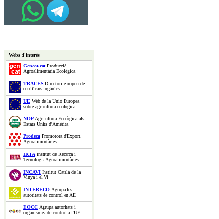
Webs d'interès
Gencat.cat
Producció
Agroalimentària Ecològica
TRACES
Directori europeu de
certificats orgànics
UE
Web de la Unió Europea
sobre agricultura ecològica
NOP
Agricultura Ecològica als
Estats Units d'Amèrica
Prodeca
Promotora d'Export.
Agroalimentàries
IRTA
Institut de Recerca i
Tecnologia Agroalimentàries
INCAVI
Institut Català de la
Vinya i el Vi
INTERECO
Agrupa les
autoritats de control en AE
EOCC
Agrupa autoritats i
organismes de control a l'UE