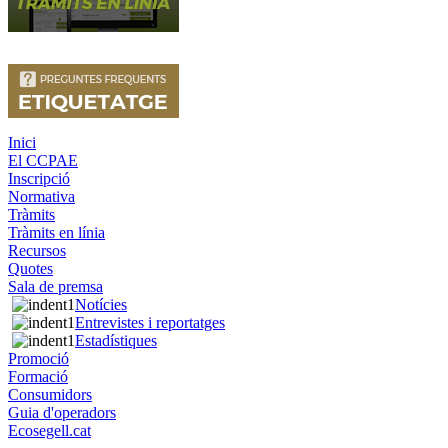
Inici
El CCPAE
Inscripció
Normativa
Tràmits
Tràmits en línia
Recursos
Quotes
Sala de premsa
Notícies
Entrevistes i reportatges
Estadístiques
Promoció
Formació
Consumidors
Guia d'operadors
Ecosegell.cat