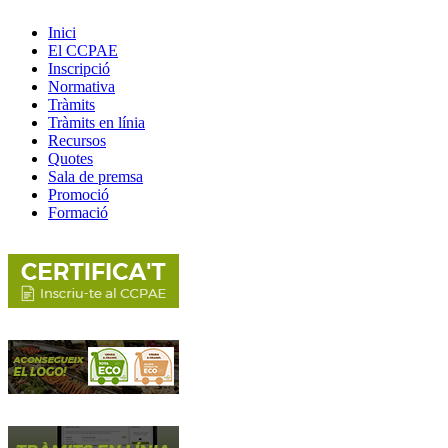
Inici
El CCPAE
Inscripció
Normativa
Tràmits
Tràmits en línia
Recursos
Quotes
Sala de premsa
Promoció
Formació