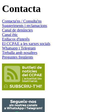
Contacta
Contacta'ns / Consulta'ns
Suggeriments i reclamacions
Canal de denúncies
Canal ètic
Enllaços d'interès
El CCPAE a les xarxes socials
Whatsapp i Telegram
Treballa amb nosaltres
Preguntes freqüents