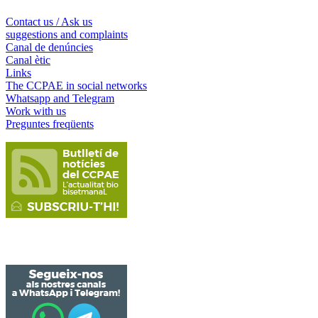
Contact us / Ask us
suggestions and complaints
Canal de denúncies
Canal ètic
Links
The CCPAE in social networks
Whatsapp and Telegram
Work with us
Preguntes freqüents