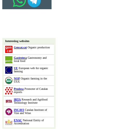
Interesting websites
Gencat.cat
Organic production
Gastroteca
Gastronomy and
local food
UE
European web for organic
farming
NOP
Organic farming in the
USA
Prodeca
Promoter of Catalan
exports
IRTA
Research and Agrifood
Technology Institute
INCAVI
Catalan Institute of
Vine and Wine
ENAC
National Entity of
Accreditation