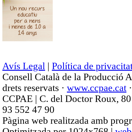
Avís Legal
|
Política de privacita
Consell Català de la Producció 
drets reservats ·
www.ccpae.cat
CCPAE | C. del Doctor Roux, 80 p
93 552 47 90
Pàgina web realitzada amb progr
Optimitzada per 1024x768 |
web