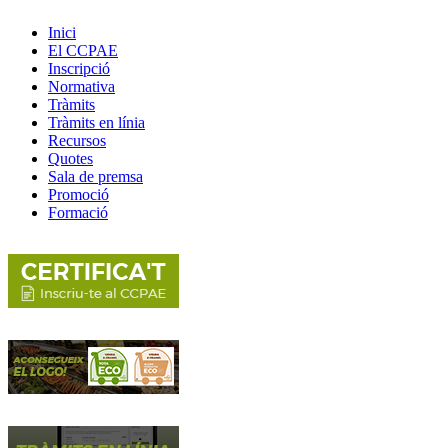
Inici
El CCPAE
Inscripció
Normativa
Tràmits
Tràmits en línia
Recursos
Quotes
Sala de premsa
Promoció
Formació