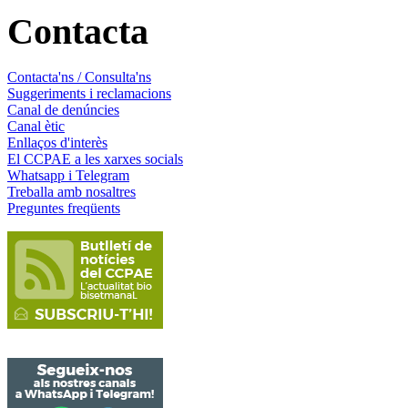
Contacta
Contacta'ns / Consulta'ns
Suggeriments i reclamacions
Canal de denúncies
Canal ètic
Enllaços d'interès
El CCPAE a les xarxes socials
Whatsapp i Telegram
Treballa amb nosaltres
Preguntes freqüents