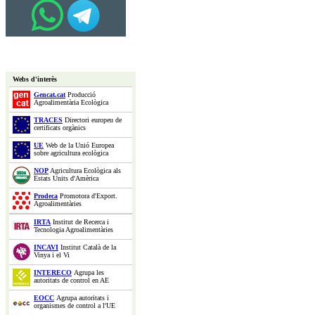
Webs d'interès
Gencat.cat
Producció
Agroalimentària Ecològica
TRACES
Directori europeu de
certificats orgànics
UE
Web de la Unió Europea
sobre agricultura ecològica
NOP
Agricultura Ecològica als
Estats Units d'Amèrica
Prodeca
Promotora d'Export.
Agroalimentàries
IRTA
Institut de Recerca i
Tecnologia Agroalimentàries
INCAVI
Institut Català de la
Vinya i el Vi
INTERECO
Agrupa les
autoritats de control en AE
EOCC
Agrupa autoritats i
organismes de control a l'UE