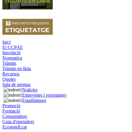
Inici
El CCPAE
Inscripció
Normativa
Tràmits
Tràmits en línia
Recursos
Quotes
Sala de premsa
Notícies
Entrevistes i reportatges
Estadístiques
Promoció
Formació
Consumidors
Guia d'operadors
Ecosegell.cat