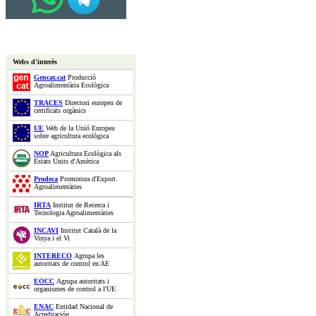
Webs d'interès
Gencat.cat
Producció
Agroalimentària Ecològica
TRACES
Directori europeu de
certificats orgànics
UE
Web de la Unió Europea
sobre agricultura ecològica
NOP
Agricultura Ecològica als
Estats Units d'Amèrica
Prodeca
Promotora d'Export.
Agroalimentàries
IRTA
Institut de Recerca i
Tecnologia Agroalimentàries
INCAVI
Institut Català de la
Vinya i el Vi
INTERECO
Agrupa les
autoritats de control en AE
EOCC
Agrupa autoritats i
organismes de control a l'UE
ENAC
Entidad Nacional de
Acreditación