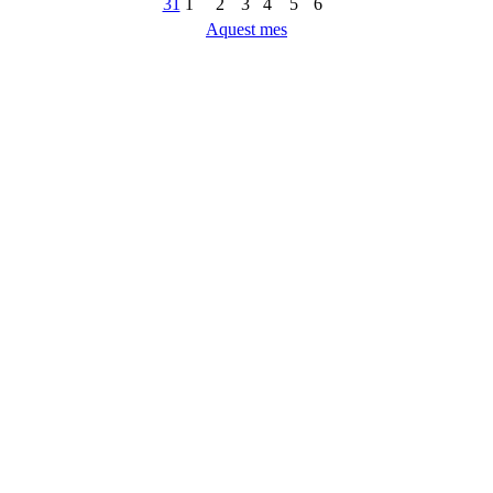
31
1
2
3
4
5
6
Aquest mes