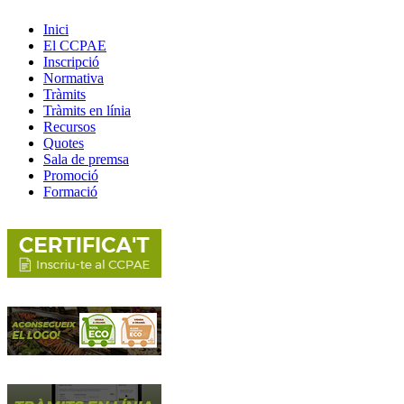
Inici
El CCPAE
Inscripció
Normativa
Tràmits
Tràmits en línia
Recursos
Quotes
Sala de premsa
Promoció
Formació