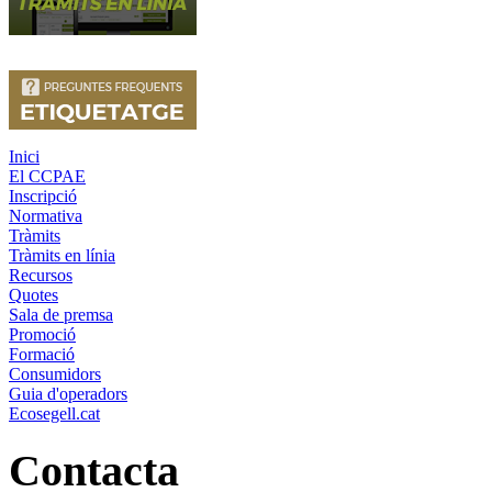
Inici
El CCPAE
Inscripció
Normativa
Tràmits
Tràmits en línia
Recursos
Quotes
Sala de premsa
Promoció
Formació
Consumidors
Guia d'operadors
Ecosegell.cat
Contacta