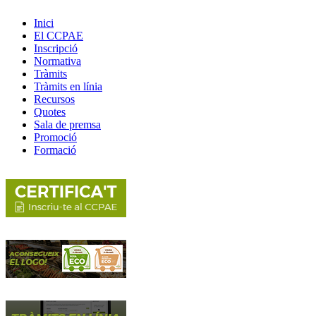
Inici
El CCPAE
Inscripció
Normativa
Tràmits
Tràmits en línia
Recursos
Quotes
Sala de premsa
Promoció
Formació