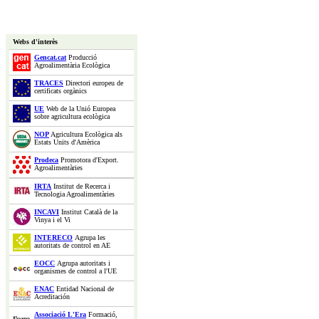
Webs d'interès
Gencat.cat
Producció
Agroalimentària Ecològica
TRACES
Directori europeu de
certificats orgànics
UE
Web de la Unió Europea
sobre agricultura ecològica
NOP
Agricultura Ecològica als
Estats Units d'Amèrica
Prodeca
Promotora d'Export.
Agroalimentàries
IRTA
Institut de Recerca i
Tecnologia Agroalimentàries
INCAVI
Institut Català de la
Vinya i el Vi
INTERECO
Agrupa les
autoritats de control en AE
EOCC
Agrupa autoritats i
organismes de control a l'UE
ENAC
Entidad Nacional de
Acreditación
Associació L'Era
Formació,