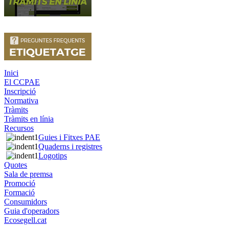
Inici
El CCPAE
Inscripció
Normativa
Tràmits
Tràmits en línia
Recursos
Guies i Fitxes PAE
Quaderns i registres
Logotips
Quotes
Sala de premsa
Promoció
Formació
Consumidors
Guia d'operadors
Ecosegell.cat