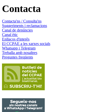
Contacta
Contacta'ns / Consulta'ns
Suggeriments i reclamacions
Canal de denúncies
Canal ètic
Enllaços d'interès
El CCPAE a les xarxes socials
Whatsapp i Telegram
Treballa amb nosaltres
Preguntes freqüents