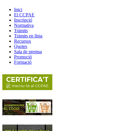
Inici
El CCPAE
Inscripció
Normativa
Tràmits
Tràmits en línia
Recursos
Quotes
Sala de premsa
Promoció
Formació