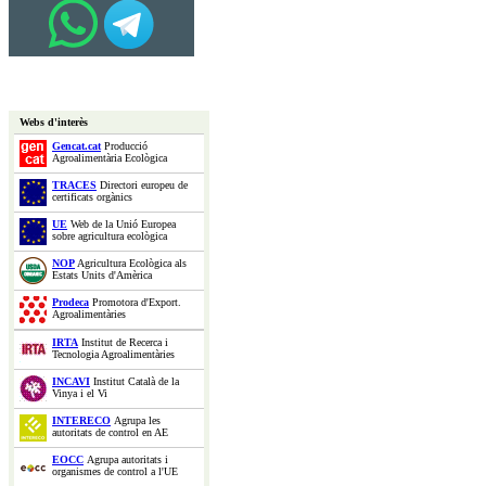
Webs d'interès
Gencat.cat
Producció
Agroalimentària Ecològica
TRACES
Directori europeu de
certificats orgànics
UE
Web de la Unió Europea
sobre agricultura ecològica
NOP
Agricultura Ecològica als
Estats Units d'Amèrica
Prodeca
Promotora d'Export.
Agroalimentàries
IRTA
Institut de Recerca i
Tecnologia Agroalimentàries
INCAVI
Institut Català de la
Vinya i el Vi
INTERECO
Agrupa les
autoritats de control en AE
EOCC
Agrupa autoritats i
organismes de control a l'UE