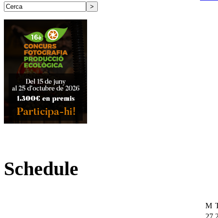
Schedule
M
27