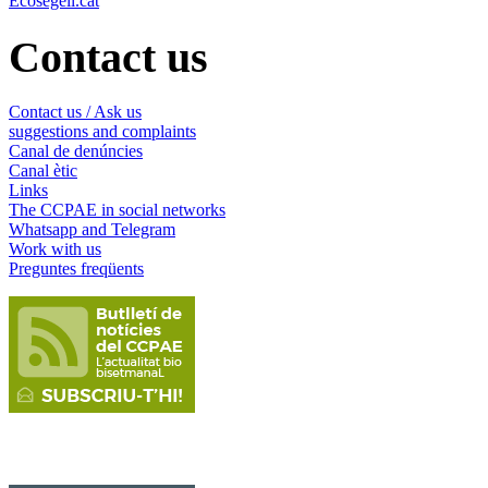
Ecosegell.cat
Contact us
Contact us / Ask us
suggestions and complaints
Canal de denúncies
Canal ètic
Links
The CCPAE in social networks
Whatsapp and Telegram
Work with us
Preguntes freqüents