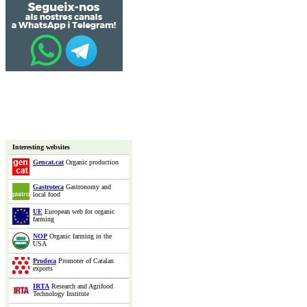
Interesting websites
Gencat.cat
Organic production
Gastroteca
Gastronomy and
local food
UE
European web for organic
farming
NOP
Organic farming in the
USA
Prodeca
Promoter of Catalan
exports
IRTA
Research and Agrifood
Technology Institute