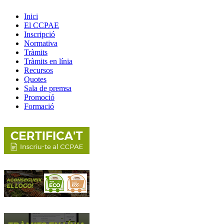
Inici
El CCPAE
Inscripció
Normativa
Tràmits
Tràmits en línia
Recursos
Quotes
Sala de premsa
Promoció
Formació