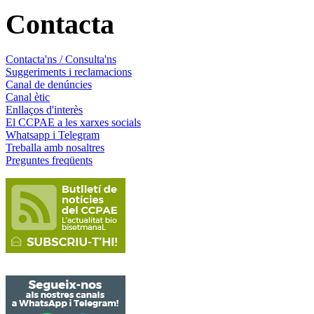
Contacta
Contacta'ns / Consulta'ns
Suggeriments i reclamacions
Canal de denúncies
Canal ètic
Enllaços d'interès
El CCPAE a les xarxes socials
Whatsapp i Telegram
Treballa amb nosaltres
Preguntes freqüents