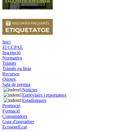
Inici
El CCPAE
Inscripció
Normativa
Tràmits
Tràmits en línia
Recursos
Quotes
Sala de premsa
Notícies
Entrevistes i reportatges
Estadístiques
Promoció
Formació
Consumidors
Guia d'operadors
Ecosegell.cat