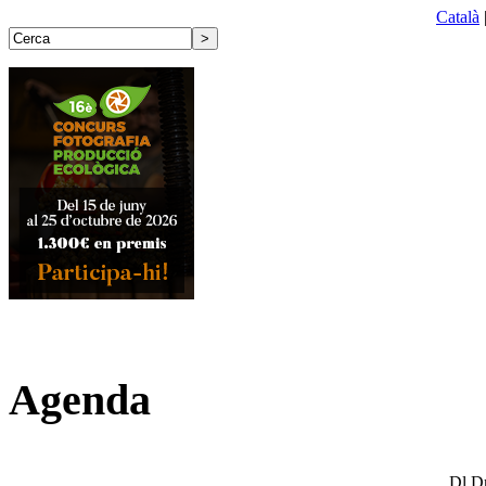
Català
Agenda
Dl
D