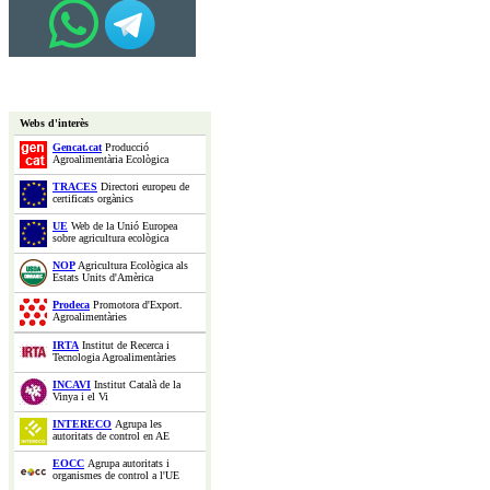
Webs d'interès
Gencat.cat
Producció
Agroalimentària Ecològica
TRACES
Directori europeu de
certificats orgànics
UE
Web de la Unió Europea
sobre agricultura ecològica
NOP
Agricultura Ecològica als
Estats Units d'Amèrica
Prodeca
Promotora d'Export.
Agroalimentàries
IRTA
Institut de Recerca i
Tecnologia Agroalimentàries
INCAVI
Institut Català de la
Vinya i el Vi
INTERECO
Agrupa les
autoritats de control en AE
EOCC
Agrupa autoritats i
organismes de control a l'UE