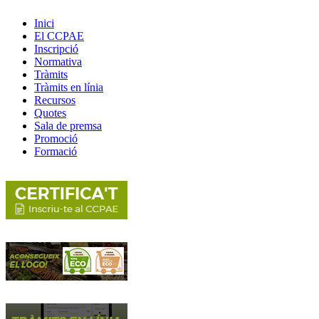
Inici
El CCPAE
Inscripció
Normativa
Tràmits
Tràmits en línia
Recursos
Quotes
Sala de premsa
Promoció
Formació