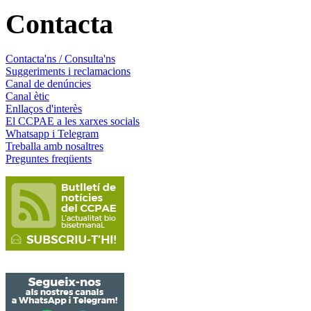
Contacta
Contacta'ns / Consulta'ns
Suggeriments i reclamacions
Canal de denúncies
Canal ètic
Enllaços d'interès
El CCPAE a les xarxes socials
Whatsapp i Telegram
Treballa amb nosaltres
Preguntes freqüents