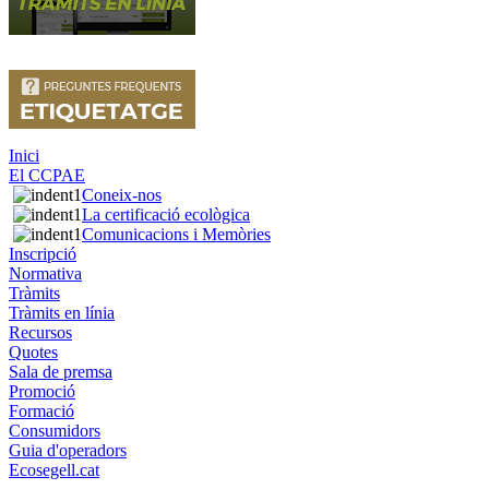
Inici
El CCPAE
Coneix-nos
La certificació ecològica
Comunicacions i Memòries
Inscripció
Normativa
Tràmits
Tràmits en línia
Recursos
Quotes
Sala de premsa
Promoció
Formació
Consumidors
Guia d'operadors
Ecosegell.cat