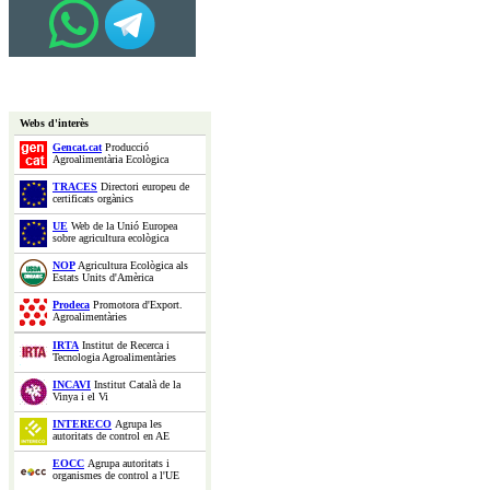
Webs d'interès
Gencat.cat
Producció
Agroalimentària Ecològica
TRACES
Directori europeu de
certificats orgànics
UE
Web de la Unió Europea
sobre agricultura ecològica
NOP
Agricultura Ecològica als
Estats Units d'Amèrica
Prodeca
Promotora d'Export.
Agroalimentàries
IRTA
Institut de Recerca i
Tecnologia Agroalimentàries
INCAVI
Institut Català de la
Vinya i el Vi
INTERECO
Agrupa les
autoritats de control en AE
EOCC
Agrupa autoritats i
organismes de control a l'UE