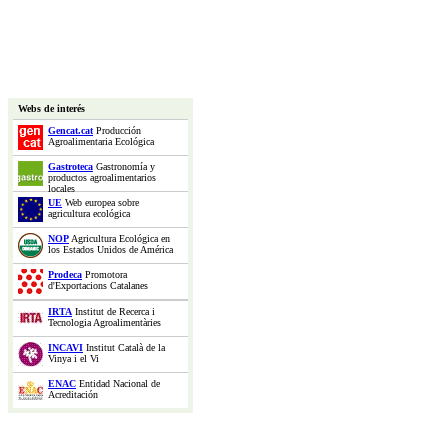
Webs de interés
Gencat.cat
Producción
Agroalimentaria Ecológica
Gastroteca
Gastronomía y
productos agroalimentarios
locales
UE
Web europea sobre
agricultura ecológica
NOP
Agricultura Ecológica en
los Estados Unidos de América
Prodeca
Promotora
d'Exportacions Catalanes
IRTA
Institut de Recerca i
Tecnologia Agroalimentàries
INCAVI
Institut Català de la
Vinya i el Vi
ENAC
Entidad Nacional de
Acreditación