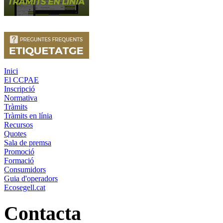
Inici
El CCPAE
Inscripció
Normativa
Tràmits
Tràmits en línia
Recursos
Quotes
Sala de premsa
Promoció
Formació
Consumidors
Guia d'operadors
Ecosegell.cat
Contacta