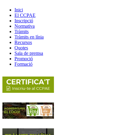
Inici
El CCPAE
Inscripció
Normativa
Tràmits
Tràmits en línia
Recursos
Quotes
Sala de premsa
Promoció
Formació