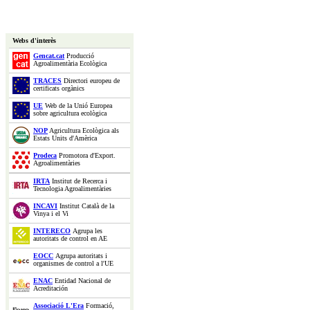
Webs d'interès
Gencat.cat
Producció
Agroalimentària Ecològica
TRACES
Directori europeu de
certificats orgànics
UE
Web de la Unió Europea
sobre agricultura ecològica
NOP
Agricultura Ecològica als
Estats Units d'Amèrica
Prodeca
Promotora d'Export.
Agroalimentàries
IRTA
Institut de Recerca i
Tecnologia Agroalimentàries
INCAVI
Institut Català de la
Vinya i el Vi
INTERECO
Agrupa les
autoritats de control en AE
EOCC
Agrupa autoritats i
organismes de control a l'UE
ENAC
Entidad Nacional de
Acreditación
Associació L'Era
Formació,