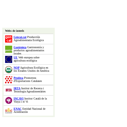
Webs de interés
Gencat.cat
Producción
Agroalimentaria Ecológica
Gastroteca
Gastronomía y
productos agroalimentarios
locales
UE
Web europea sobre
agricultura ecológica
NOP
Agricultura Ecológica en
los Estados Unidos de América
Prodeca
Promotora
d'Exportacions Catalanes
IRTA
Institut de Recerca i
Tecnologia Agroalimentàries
INCAVI
Institut Català de la
Vinya i el Vi
ENAC
Entidad Nacional de
Acreditación