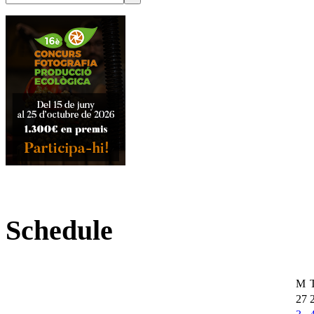
Schedule
M
27