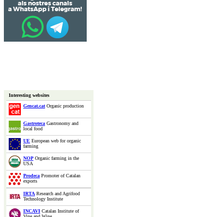
Interesting websites
Gencat.cat
Organic production
Gastroteca
Gastronomy and
local food
UE
European web for organic
farming
NOP
Organic farming in the
USA
Prodeca
Promoter of Catalan
exports
IRTA
Research and Agrifood
Technology Institute
INCAVI
Catalan Institute of
Vine and Wine