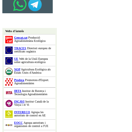
Webs d'interès
Gencat.cat
Producció
Agroalimentària Ecològica
TRACES
Directori europeu de
certificats orgànics
UE
Web de la Unió Europea
sobre agricultura ecològica
NOP
Agricultura Ecològica als
Estats Units d'Amèrica
Prodeca
Promotora d'Export.
Agroalimentàries
IRTA
Institut de Recerca i
Tecnologia Agroalimentàries
INCAVI
Institut Català de la
Vinya i el Vi
INTERECO
Agrupa les
autoritats de control en AE
EOCC
Agrupa autoritats i
organismes de control a l'UE