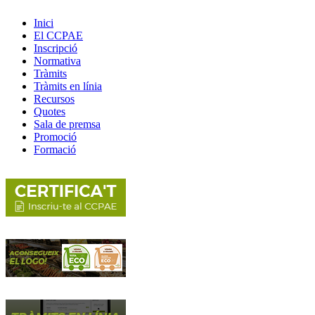
Inici
El CCPAE
Inscripció
Normativa
Tràmits
Tràmits en línia
Recursos
Quotes
Sala de premsa
Promoció
Formació