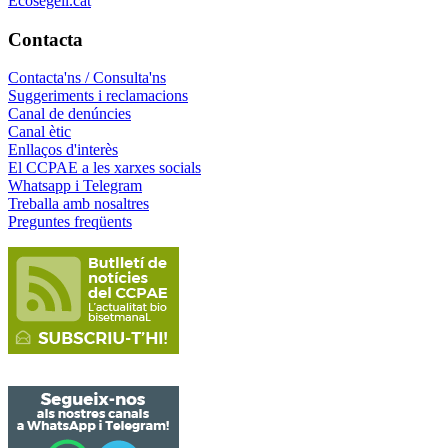
Ecosegell.cat
Contacta
Contacta'ns / Consulta'ns
Suggeriments i reclamacions
Canal de denúncies
Canal ètic
Enllaços d'interès
El CCPAE a les xarxes socials
Whatsapp i Telegram
Treballa amb nosaltres
Preguntes freqüents