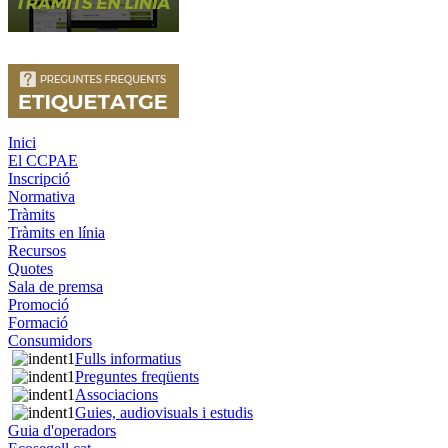
Inici
El CCPAE
Inscripció
Normativa
Tràmits
Tràmits en línia
Recursos
Quotes
Sala de premsa
Promoció
Formació
Consumidors
Fulls informatius
Preguntes freqüents
Associacions
Guies, audiovisuals i estudis
Guia d'operadors