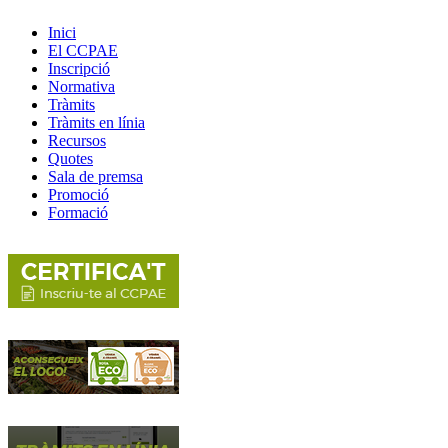
Inici
El CCPAE
Inscripció
Normativa
Tràmits
Tràmits en línia
Recursos
Quotes
Sala de premsa
Promoció
Formació