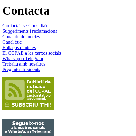
Contacta
Contacta'ns / Consulta'ns
Suggeriments i reclamacions
Canal de denúncies
Canal ètic
Enllaços d'interès
El CCPAE a les xarxes socials
Whatsapp i Telegram
Treballa amb nosaltres
Preguntes freqüents