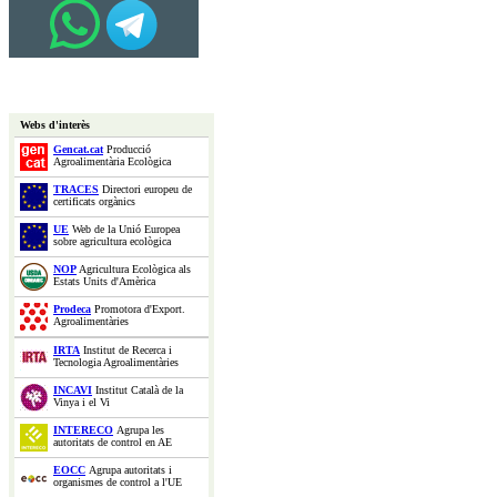
Webs d'interès
Gencat.cat
Producció
Agroalimentària Ecològica
TRACES
Directori europeu de
certificats orgànics
UE
Web de la Unió Europea
sobre agricultura ecològica
NOP
Agricultura Ecològica als
Estats Units d'Amèrica
Prodeca
Promotora d'Export.
Agroalimentàries
IRTA
Institut de Recerca i
Tecnologia Agroalimentàries
INCAVI
Institut Català de la
Vinya i el Vi
INTERECO
Agrupa les
autoritats de control en AE
EOCC
Agrupa autoritats i
organismes de control a l'UE