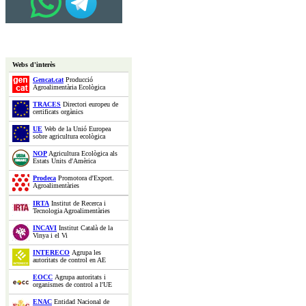
Webs d'interès
Gencat.cat
Producció
Agroalimentària Ecològica
TRACES
Directori europeu de
certificats orgànics
UE
Web de la Unió Europea
sobre agricultura ecològica
NOP
Agricultura Ecològica als
Estats Units d'Amèrica
Prodeca
Promotora d'Export.
Agroalimentàries
IRTA
Institut de Recerca i
Tecnologia Agroalimentàries
INCAVI
Institut Català de la
Vinya i el Vi
INTERECO
Agrupa les
autoritats de control en AE
EOCC
Agrupa autoritats i
organismes de control a l'UE
ENAC
Entidad Nacional de