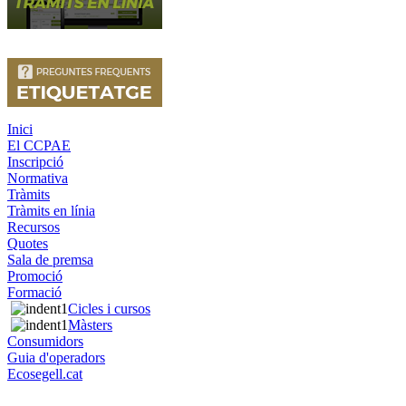
Inici
El CCPAE
Inscripció
Normativa
Tràmits
Tràmits en línia
Recursos
Quotes
Sala de premsa
Promoció
Formació
Cicles i cursos
Màsters
Consumidors
Guia d'operadors
Ecosegell.cat