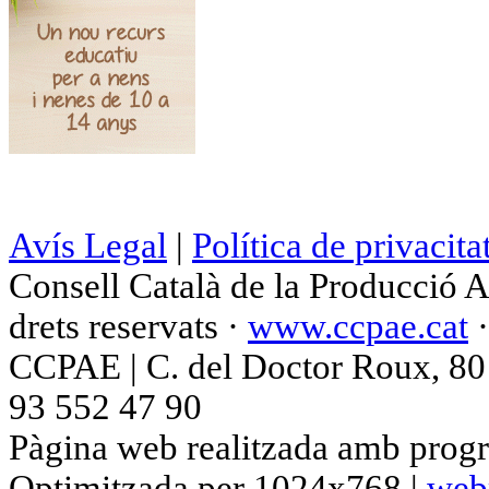
Avís Legal
|
Política de privacita
Consell Català de la Producció 
drets reservats ·
www.ccpae.cat
CCPAE | C. del Doctor Roux, 80 p
93 552 47 90
Pàgina web realitzada amb progr
Optimitzada per 1024x768 |
web