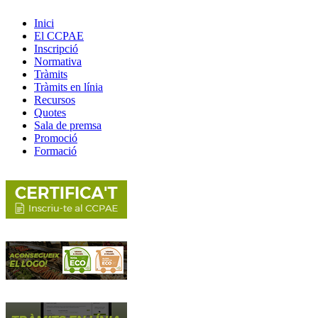
Inici
El CCPAE
Inscripció
Normativa
Tràmits
Tràmits en línia
Recursos
Quotes
Sala de premsa
Promoció
Formació