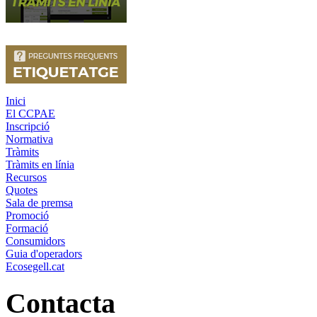
Inici
El CCPAE
Inscripció
Normativa
Tràmits
Tràmits en línia
Recursos
Quotes
Sala de premsa
Promoció
Formació
Consumidors
Guia d'operadors
Ecosegell.cat
Contacta