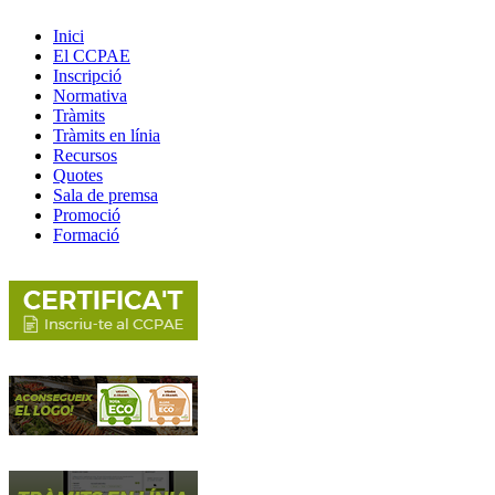
Inici
El CCPAE
Inscripció
Normativa
Tràmits
Tràmits en línia
Recursos
Quotes
Sala de premsa
Promoció
Formació