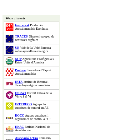
Webs d'interès
Gencat.cat
Producció
Agroalimentària Ecològica
TRACES
Directori europeu de
certificats orgànics
UE
Web de la Unió Europea
sobre agricultura ecològica
NOP
Agricultura Ecològica als
Estats Units d'Amèrica
Prodeca
Promotora d'Export.
Agroalimentàries
IRTA
Institut de Recerca i
Tecnologia Agroalimentàries
INCAVI
Institut Català de la
Vinya i el Vi
INTERECO
Agrupa les
autoritats de control en AE
EOCC
Agrupa autoritats i
organismes de control a l'UE
ENAC
Entidad Nacional de
Acreditación
Associació L'Era
Formació,