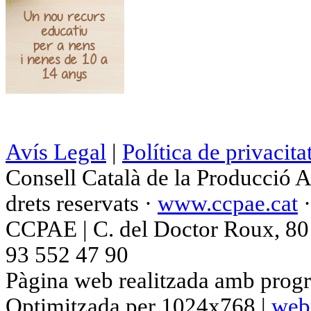
Avís Legal
|
Política de privacita
Consell Català de la Producció 
drets reservats ·
www.ccpae.cat
CCPAE | C. del Doctor Roux, 80 p
93 552 47 90
Pàgina web realitzada amb progr
Optimitzada per 1024x768 |
web