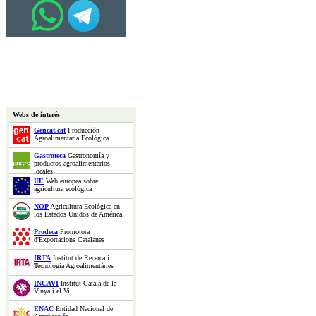
Webs de interés
Gencat.cat
Producción
Agroalimentaria Ecológica
Gastroteca
Gastronomía y
productos agroalimentarios
locales
UE
Web europea sobre
agricultura ecológica
NOP
Agricultura Ecológica en
los Estados Unidos de América
Prodeca
Promotora
d'Exportacions Catalanes
IRTA
Institut de Recerca i
Tecnologia Agroalimentàries
INCAVI
Institut Català de la
Vinya i el Vi
ENAC
Entidad Nacional de