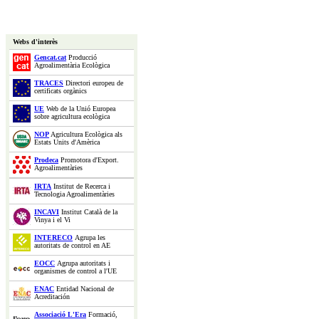
Webs d'interès
Gencat.cat
Producció
Agroalimentària Ecològica
TRACES
Directori europeu de
certificats orgànics
UE
Web de la Unió Europea
sobre agricultura ecològica
NOP
Agricultura Ecològica als
Estats Units d'Amèrica
Prodeca
Promotora d'Export.
Agroalimentàries
IRTA
Institut de Recerca i
Tecnologia Agroalimentàries
INCAVI
Institut Català de la
Vinya i el Vi
INTERECO
Agrupa les
autoritats de control en AE
EOCC
Agrupa autoritats i
organismes de control a l'UE
ENAC
Entidad Nacional de
Acreditación
Associació L'Era
Formació,