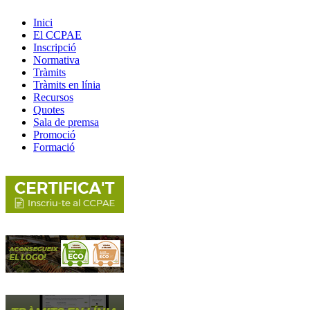
Inici
El CCPAE
Inscripció
Normativa
Tràmits
Tràmits en línia
Recursos
Quotes
Sala de premsa
Promoció
Formació