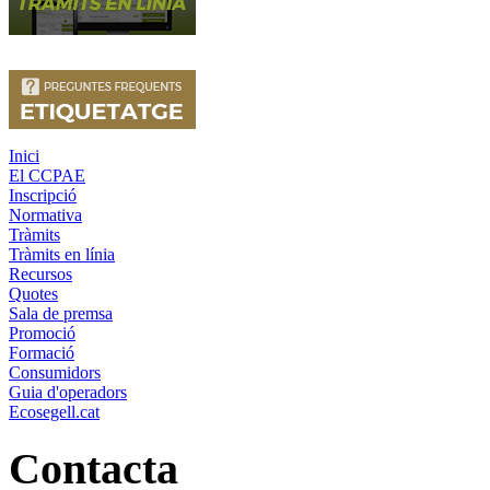
Inici
El CCPAE
Inscripció
Normativa
Tràmits
Tràmits en línia
Recursos
Quotes
Sala de premsa
Promoció
Formació
Consumidors
Guia d'operadors
Ecosegell.cat
Contacta