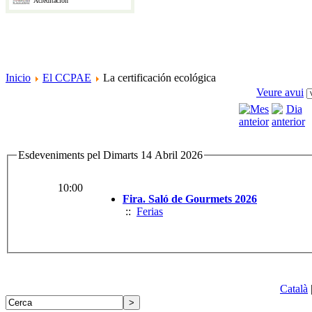
Acreditación
Inicio
El CCPAE
La certificación ecológica
Veure avui
Esdeveniments pel Dimarts 14 Abril 2026
10:00
Fira. Saló de Gourmets 2026
::
Ferias
Català