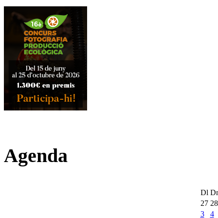
Agenda
Dl
D
27
28
3
4