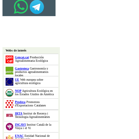
Webs de interés
Gencat.cat
Producción
Agroalimentaria Ecológica
Gastroteca
Gastronomía y
productos agroalimentarios
locales
UE
Web europea sobre
agricultura ecológica
NOP
Agricultura Ecológica en
los Estados Unidos de América
Prodeca
Promotora
d'Exportacions Catalanes
IRTA
Institut de Recerca i
Tecnologia Agroalimentàries
INCAVI
Institut Català de la
Vinya i el Vi
ENAC
Entidad Nacional de