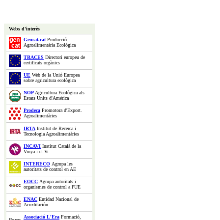
Webs d'interès
Gencat.cat
Producció
Agroalimentària Ecològica
TRACES
Directori europeu de
certificats orgànics
UE
Web de la Unió Europea
sobre agricultura ecològica
NOP
Agricultura Ecològica als
Estats Units d'Amèrica
Prodeca
Promotora d'Export.
Agroalimentàries
IRTA
Institut de Recerca i
Tecnologia Agroalimentàries
INCAVI
Institut Català de la
Vinya i el Vi
INTERECO
Agrupa les
autoritats de control en AE
EOCC
Agrupa autoritats i
organismes de control a l'UE
ENAC
Entidad Nacional de
Acreditación
Associació L'Era
Formació,