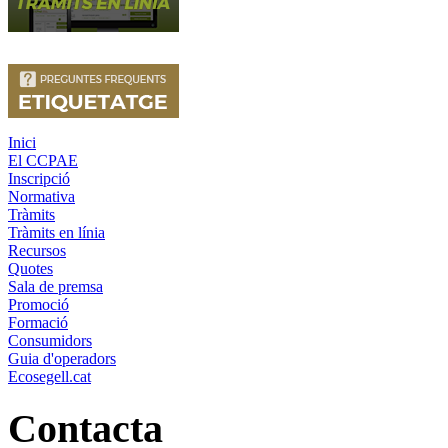
Inici
El CCPAE
Inscripció
Normativa
Tràmits
Tràmits en línia
Recursos
Quotes
Sala de premsa
Promoció
Formació
Consumidors
Guia d'operadors
Ecosegell.cat
Contacta