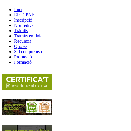
Inici
El CCPAE
Inscripció
Normativa
Tràmits
Tràmits en línia
Recursos
Quotes
Sala de premsa
Promoció
Formació