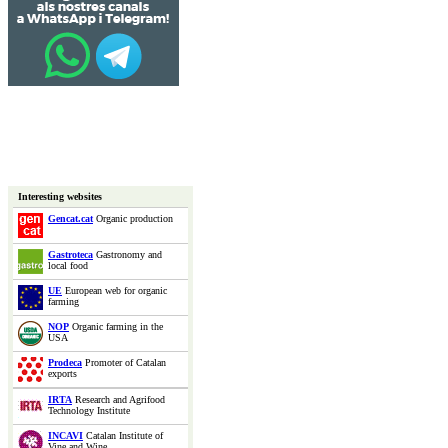
Interesting websites
Gencat.cat
Organic production
Gastroteca
Gastronomy and
local food
UE
European web for organic
farming
NOP
Organic farming in the
USA
Prodeca
Promoter of Catalan
exports
IRTA
Research and Agrifood
Technology Institute
INCAVI
Catalan Institute of
Vine and Wine