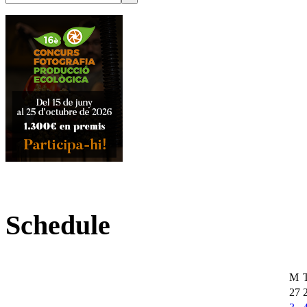
Schedule
M
27