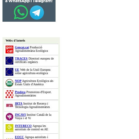
Webs d'interès
Gencat.cat
Producció
Agroalimentària Ecològica
TRACES
Directori europeu de
certificats orgànics
UE
Web de la Unió Europea
sobre agricultura ecològica
NOP
Agricultura Ecològica als
Estats Units d'Amèrica
Prodeca
Promotora d'Export.
Agroalimentàries
IRTA
Institut de Recerca i
Tecnologia Agroalimentàries
INCAVI
Institut Català de la
Vinya i el Vi
INTERECO
Agrupa les
autoritats de control en AE
EOCC
Agrupa autoritats i