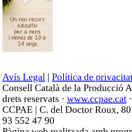
Avís Legal
|
Política de privacita
Consell Català de la Producció 
drets reservats ·
www.ccpae.cat
CCPAE | C. del Doctor Roux, 80 p
93 552 47 90
Pàgina web realitzada amb progr