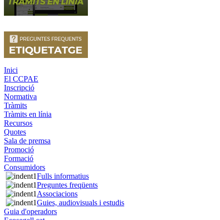
Inici
El CCPAE
Inscripció
Normativa
Tràmits
Tràmits en línia
Recursos
Quotes
Sala de premsa
Promoció
Formació
Consumidors
Fulls informatius
Preguntes freqüents
Associacions
Guies, audiovisuals i estudis
Guia d'operadors