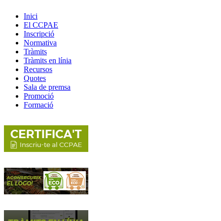
Inici
El CCPAE
Inscripció
Normativa
Tràmits
Tràmits en línia
Recursos
Quotes
Sala de premsa
Promoció
Formació