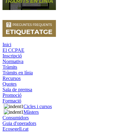
Inici
El CCPAE
Inscripció
Normativa
Tràmits
Tràmits en línia
Recursos
Quotes
Sala de premsa
Promoció
Formació
Cicles i cursos
Màsters
Consumidors
Guia d'operadors
Ecosegell.cat