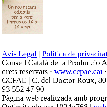
Avís Legal
|
Política de privacita
Consell Català de la Producció 
drets reservats ·
www.ccpae.cat
CCPAE | C. del Doctor Roux, 80 p
93 552 47 90
Pàgina web realitzada amb progr
Optimitzada per 1024x768 |
web