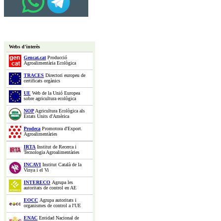
Webs d'interès
Gencat.cat
Producció
Agroalimentària Ecològica
TRACES
Directori europeu de
certificats orgànics
UE
Web de la Unió Europea
sobre agricultura ecològica
NOP
Agricultura Ecològica als
Estats Units d'Amèrica
Prodeca
Promotora d'Export.
Agroalimentàries
IRTA
Institut de Recerca i
Tecnologia Agroalimentàries
INCAVI
Institut Català de la
Vinya i el Vi
INTERECO
Agrupa les
autoritats de control en AE
EOCC
Agrupa autoritats i
organismes de control a l'UE
ENAC
Entidad Nacional de