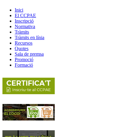
Inici
El CCPAE
Inscripció
Normativa
Tràmits
Tràmits en línia
Recursos
Quotes
Sala de premsa
Promoció
Formació