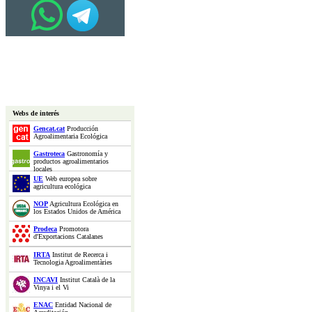
Webs de interés
Gencat.cat
Producción
Agroalimentaria Ecológica
Gastroteca
Gastronomía y
productos agroalimentarios
locales
UE
Web europea sobre
agricultura ecológica
NOP
Agricultura Ecológica en
los Estados Unidos de América
Prodeca
Promotora
d'Exportacions Catalanes
IRTA
Institut de Recerca i
Tecnologia Agroalimentàries
INCAVI
Institut Català de la
Vinya i el Vi
ENAC
Entidad Nacional de