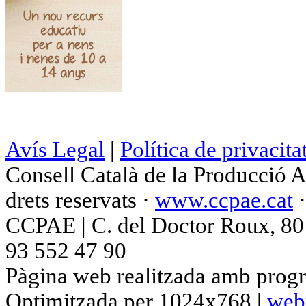
Avís Legal
|
Política de privacita
Consell Català de la Producció 
drets reservats ·
www.ccpae.cat
CCPAE | C. del Doctor Roux, 80 p
93 552 47 90
Pàgina web realitzada amb progr
Optimitzada per 1024x768 |
web