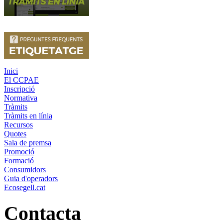
Inici
El CCPAE
Inscripció
Normativa
Tràmits
Tràmits en línia
Recursos
Quotes
Sala de premsa
Promoció
Formació
Consumidors
Guia d'operadors
Ecosegell.cat
Contacta