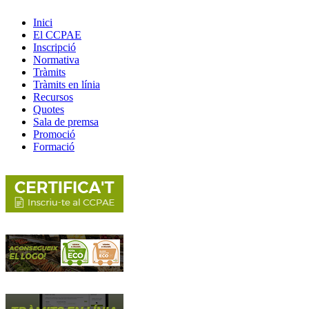
Inici
El CCPAE
Inscripció
Normativa
Tràmits
Tràmits en línia
Recursos
Quotes
Sala de premsa
Promoció
Formació