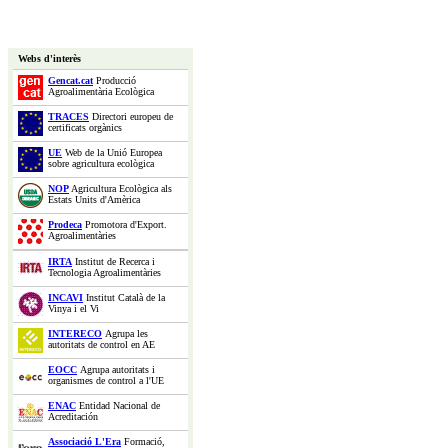
Webs d'interès
Gencat.cat
Producció
Agroalimentària Ecològica
TRACES
Directori europeu de
certificats orgànics
UE
Web de la Unió Europea
sobre agricultura ecològica
NOP
Agricultura Ecològica als
Estats Units d'Amèrica
Prodeca
Promotora d'Export.
Agroalimentàries
IRTA
Institut de Recerca i
Tecnologia Agroalimentàries
INCAVI
Institut Català de la
Vinya i el Vi
INTERECO
Agrupa les
autoritats de control en AE
EOCC
Agrupa autoritats i
organismes de control a l'UE
ENAC
Entidad Nacional de
Acreditación
Associació L'Era
Formació,