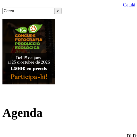
Català
Agenda
Dl
D