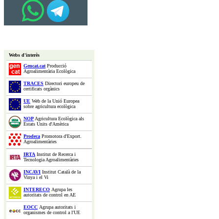
Webs d'interès
Gencat.cat
Producció
Agroalimentària Ecològica
TRACES
Directori europeu de
certificats orgànics
UE
Web de la Unió Europea
sobre agricultura ecològica
NOP
Agricultura Ecològica als
Estats Units d'Amèrica
Prodeca
Promotora d'Export.
Agroalimentàries
IRTA
Institut de Recerca i
Tecnologia Agroalimentàries
INCAVI
Institut Català de la
Vinya i el Vi
INTERECO
Agrupa les
autoritats de control en AE
EOCC
Agrupa autoritats i
organismes de control a l'UE