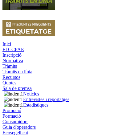
Inici
El CCPAE
Inscripció
Normativa
Tràmits
Tràmits en línia
Recursos
Quotes
Sala de premsa
Notícies
Entrevistes i reportatges
Estadístiques
Promoció
Formació
Consumidors
Guia d'operadors
Ecosegell.cat