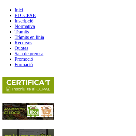
Inici
El CCPAE
Inscripció
Normativa
Tràmits
Tràmits en línia
Recursos
Quotes
Sala de premsa
Promoció
Formació