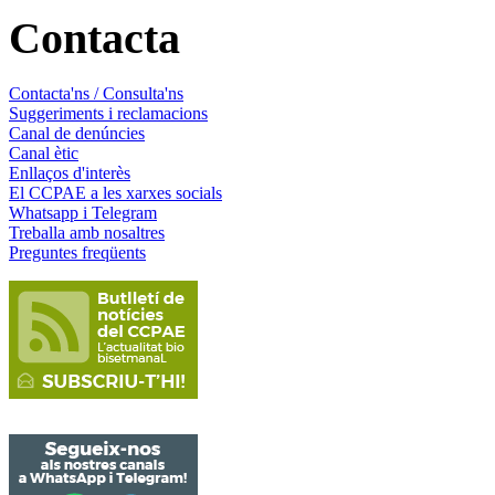
Contacta
Contacta'ns / Consulta'ns
Suggeriments i reclamacions
Canal de denúncies
Canal ètic
Enllaços d'interès
El CCPAE a les xarxes socials
Whatsapp i Telegram
Treballa amb nosaltres
Preguntes freqüents