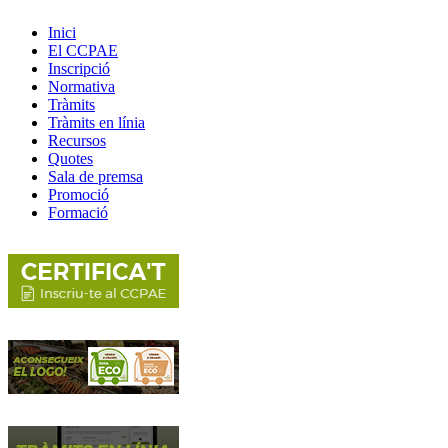
Inici
El CCPAE
Inscripció
Normativa
Tràmits
Tràmits en línia
Recursos
Quotes
Sala de premsa
Promoció
Formació