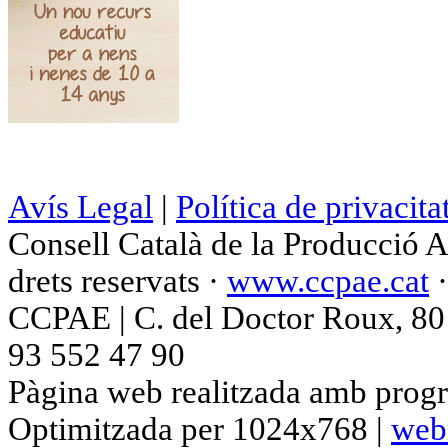
Avís Legal
|
Política de privacita
Consell Català de la Producció 
drets reservats ·
www.ccpae.cat
CCPAE | C. del Doctor Roux, 80 p
93 552 47 90
Pàgina web realitzada amb progr
Optimitzada per 1024x768 |
web