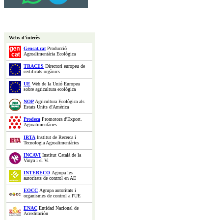
Webs d'interès
Gencat.cat
Producció
Agroalimentària Ecològica
TRACES
Directori europeu de
certificats orgànics
UE
Web de la Unió Europea
sobre agricultura ecològica
NOP
Agricultura Ecològica als
Estats Units d'Amèrica
Prodeca
Promotora d'Export.
Agroalimentàries
IRTA
Institut de Recerca i
Tecnologia Agroalimentàries
INCAVI
Institut Català de la
Vinya i el Vi
INTERECO
Agrupa les
autoritats de control en AE
EOCC
Agrupa autoritats i
organismes de control a l'UE
ENAC
Entidad Nacional de
Acreditación