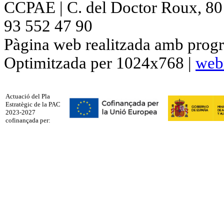
CCPAE | C. del Doctor Roux, 80 p
93 552 47 90
Pàgina web realitzada amb progr
Optimitzada per 1024x768 |
web
Actuació del Pla
Estratègic de la PAC
2023-2027
cofinançada per: