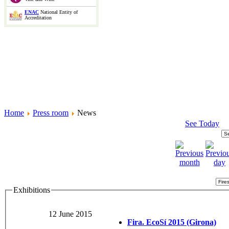
ENAC
National Entity of
Accreditation
Home
Press room
News
See Today
Exhibitions
12 June 2015
Fira. EcoSí 2015 (Girona)