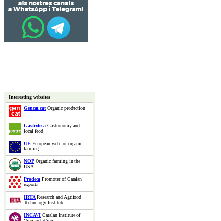
Interesting websites
Gencat.cat
Organic production
Gastroteca
Gastronomy and
local food
UE
European web for organic
farming
NOP
Organic farming in the
USA
Prodeca
Promoter of Catalan
exports
IRTA
Research and Agrifood
Technology Institute
INCAVI
Catalan Institute of
Vine and Wine