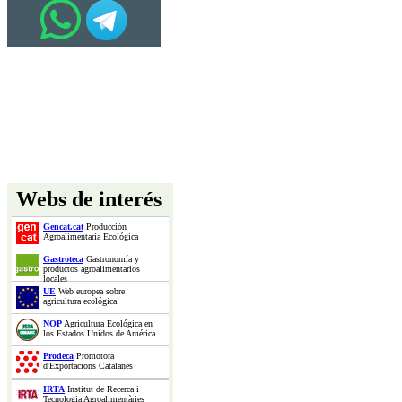
Webs de interés
Gencat.cat
Producción
Agroalimentaria Ecológica
Gastroteca
Gastronomía y
productos agroalimentarios
locales
UE
Web europea sobre
agricultura ecológica
NOP
Agricultura Ecológica en
los Estados Unidos de América
Prodeca
Promotora
d'Exportacions Catalanes
IRTA
Institut de Recerca i
Tecnologia Agroalimentàries