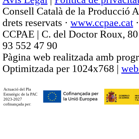
Consell Català de la Producció 
drets reservats ·
www.ccpae.cat
CCPAE | C. del Doctor Roux, 80 p
93 552 47 90
Pàgina web realitzada amb progr
Optimitzada per 1024x768 |
web
Actuació del Pla
Estratègic de la PAC
2023-2027
cofinançada per: