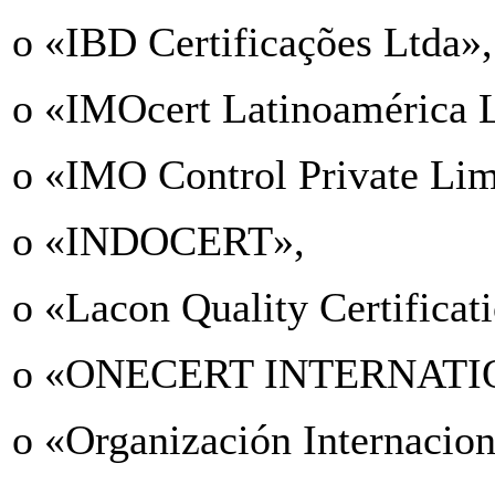
o «IBD Certificações Ltda»
o «IMOcert Latinoamérica 
o «IMO Control Private Li
o «INDOCERT»,
o «Lacon Quality Certificat
o «ONECERT INTERNATI
o «Organización Internacio