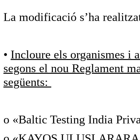
La modificació s’ha realitza
•
Incloure els organismes i a
segons el nou Reglament ma
següents:
o «Baltic Testing India Priv
o «KAYOS ULUSLARARA