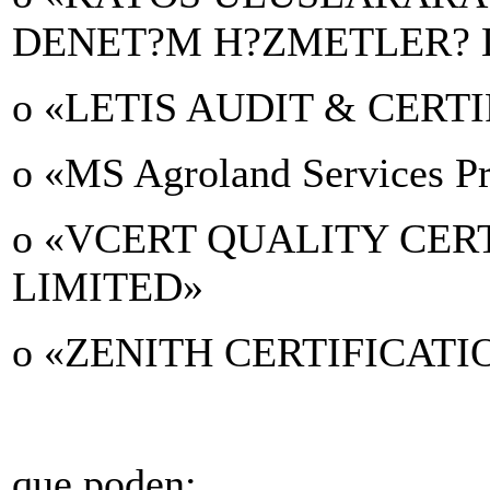
DENET?M H?ZMETLER? 
o «LETIS AUDIT & CERT
o «MS Agroland Services Pr
o «VCERT QUALITY CER
LIMITED»
o «ZENITH CERTIFICATI
que poden: